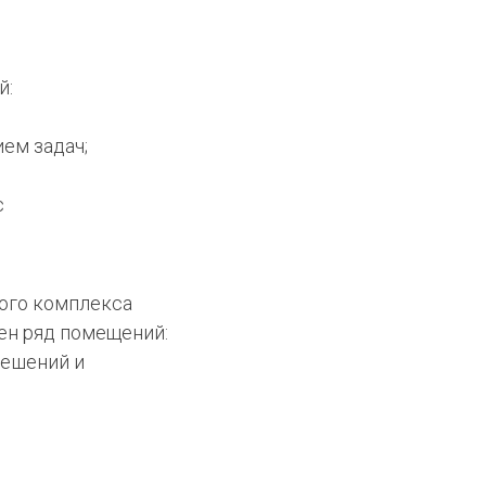
й:
ем задач;
с
ного комплекса
ен ряд помещений:
решений и