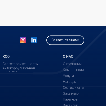
Связаться с нами
КСО
О НАС
Благотворительность
О компании
Антикоррупционная
Компетенции
политика
Услуги
Награды
Сертификаты
Заказчики
Партнёры
Вакансии