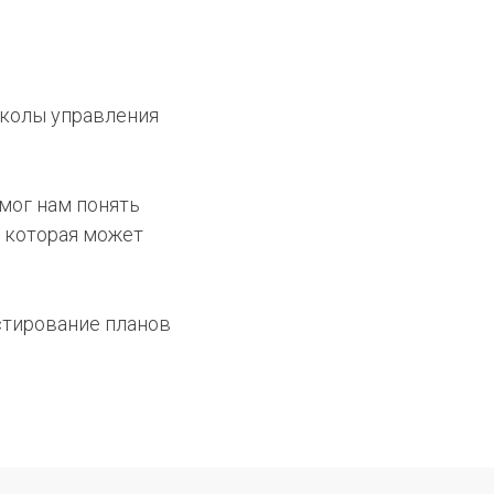
Школы управления
мог нам понять
 которая может
естирование планов