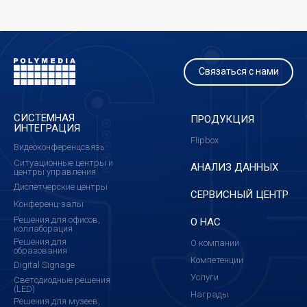
Связаться с нами
СИСТЕМНАЯ
ПРОДУКЦИЯ
ИНТЕГРАЦИЯ
Flipbox
Видеоконференцсвязь
Ситуационные центры и
АНАЛИЗ ДАННЫХ
центры управления
Диспетчерские центры
СЕРВИСНЫЙ ЦЕНТР
Конференц-залы
Решения для офисов,
О НАС
коллаборация
Решения для
О компании
образования
Компетенции
Digital Signage
Услуги
Светодиодные решения
(LED)
Награды
Решения для музеев,