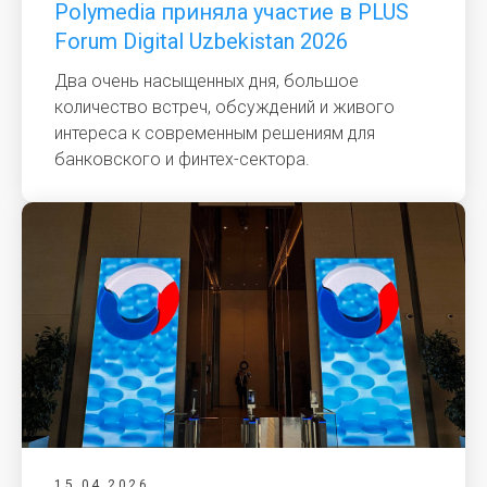
Polymedia приняла участие в PLUS
Forum Digital Uzbekistan 2026
Два очень насыщенных дня, большое
количество встреч, обсуждений и живого
интереса к современным решениям для
банковского и финтех-сектора.
15.04.2026