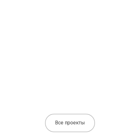
ВКС / КОНФЕРЕНЦ-ЗАЛЫ / РЕШЕНИЯ ДЛЯ
ОБРАЗОВАНИЯ
Оснащение Университета ИНХА
Все проекты