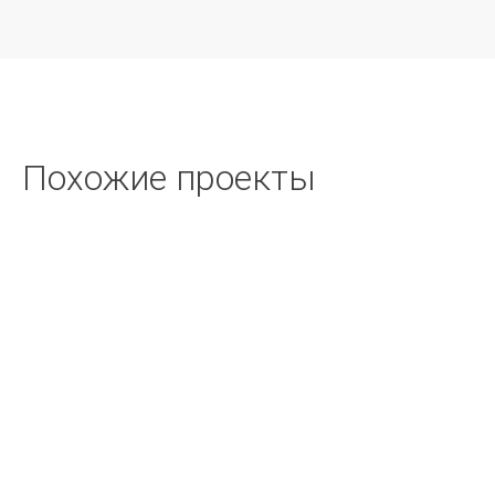
Похожие проекты
ВКС / СИТУАЦИОННЫЕ ЦЕНТРЫ /
КОНФЕРЕНЦ-ЗАЛЫ
Центр мониторинга и управления АК