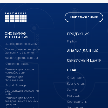
Связаться с нами
СИСТЕМНАЯ
ПРОДУКЦИЯ
ИНТЕГРАЦИЯ
Flipbox
Видеоконференцсвязь
Ситуационные центры и
АНАЛИЗ ДАННЫХ
центры управления
Диспетчерские центры
СЕРВИСНЫЙ ЦЕНТР
Конференц-залы
Решения для офисов,
О НАС
коллаборация
Решения для
О компании
образования
Компетенции
Digital Signage
Услуги
Светодиодные решения
(LED)
Награды
Решения для музеев,
театров, выставочных
Сертификаты
центров
Заказчики