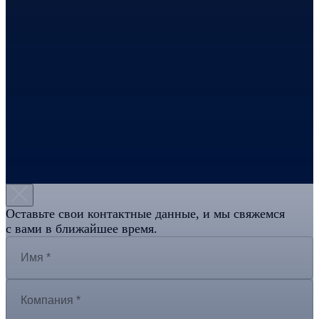
Оставьте свои контактные данные, и мы свяжемся
СИСТЕМНАЯ
ИНТЕГРАЦИЯ
с вами в ближайшее время.
АНАЛИЗ ДАННЫХ
ПОРТФОЛИО
О НАС
НОВОСТИ
КОНТАКТЫ
Видеоконференцсвязь
Ситуационные центры