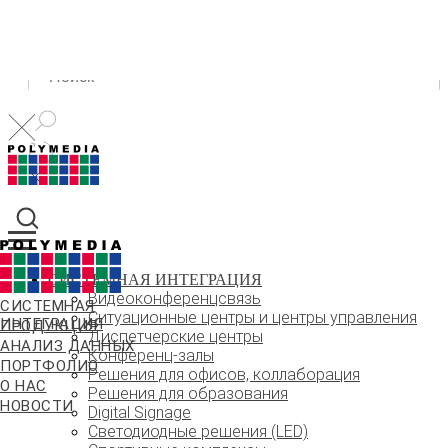
СИСТЕМНАЯ ИНТЕГРАЦИЯ
Видеоконференцсвязь
СИСТЕМНАЯ
Ситуационные центры и центры управления
ИНТЕГРАЦИЯ
ПРОДУКЦИЯ
Диспетчерские центры
АНАЛИЗ ДАННЫХ
Конференц-залы
ПОРТФОЛИО
Решения для офисов, коллаборация
О НАС
Решения для образования
НОВОСТИ
Digital Signage
Светодиодные решения (LED)