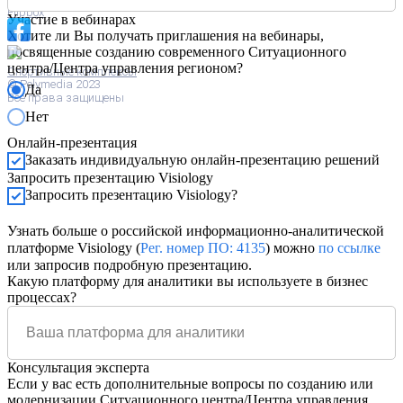
Flipbox
Участие в вебинарах
Хотите ли Вы получать приглашения на вебинары,
посвященные созданию современного Ситуационного
центра/Центра управления регионом?
Спортивные комплексы
© Polymedia 2023
Да
Все права защищены
Нет
Онлайн-презентация
Заказать индивидуальную онлайн-презентацию решений
Запросить презентацию Visiology
Запросить презентацию Visiology?
Узнать больше о российской информационно-аналитической
платформе Visiology (
Рег. номер ПО: 4135
) можно
по ссылке
или запросив подробную презентацию.
Какую платформу для аналитики вы используете в бизнес
процессах?
Консультация эксперта
Если у вас есть дополнительные вопросы по созданию или
модернизации Ситуационного центра/Центра управления