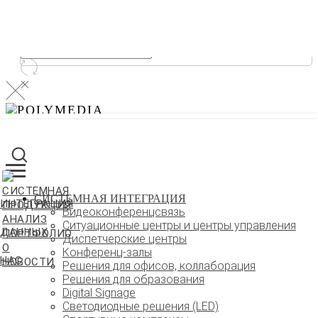
СИСТЕМНАЯ
СИСТЕМНАЯ ИНТЕГРАЦИЯ
ИНТЕГРАЦИЯ
ПРОДУКЦИЯ
Видеоконференцсвязь
АНАЛИЗ
Ситуационные центры и центры управления
ДАННЫХ
ПОРТФОЛИО
Диспетчерские центры
О
Конференц-залы
НАС
НОВОСТИ
Решения для офисов, коллаборация
Решения для образования
Digital Signage
Светодиодные решения (LED)