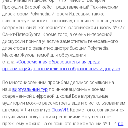
участникам ИТ-директор НИТУ "МИСиС" Валерий
Прокудин. Второй кейс, представленный Техническим
директором Polymedia Игорем Ишеевым, также
заинтересует многих, поскольку, посвящен оснащению
современной Инженерно-технологической школы №777
Санкт-Петербурга. Кроме того, в очень интересной
дискуссии принял участие заместитель генерального
директора по развитию дистрибьюции Polymedia
Максим Жуков, темой для обсуждения
стала:
«Современная образовательная среда
организаций дополнительного образования и досуга»
По многочисленным просьбам делимся ссылкой на
наш
виртуальный тур
по инновационным зонам
современной цифровой школы! Все виртуальные
аудитории можно рассмотреть еще и с использованием
шлемов VR и гарнитур
ClassVR.
Кроме того, ознакомится
с лучшими продуктами и решениями Polymedia по-
прежнему можно на онлайн стенде компании № 1.14
по