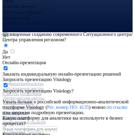
Участие в вебинарах
Хотите ли Вы получать приглашения на вебинары,
посвященные созданию современного Ситуационного центра/
Центра управления регионом?
СИСТЕМНАЯ
Да
ИНТЕГРАЦИЯ
АНАЛИЗ ДАННЫХ
Нет
ПОРТФОЛИО
Онлайн-презентация
О НАС
НОВОСТИ
Заказать индивидуальную онлайн-презентацию решений
КОНТАКТЫ
Запросить презентацию Visiology
Видеоконференцсвязь
Ситуационные центры
Запросить презентацию Visiology?
и центры управления
Диспетчерские центры
Узнать больше о российской информационно-аналитической
Конференц-залы
платформе Visiology (
Рег. номер ПО: 4135
) можно
по ссылке
Решения для офисов,
или запросив подробную презентацию.
Решения для
коллаборация
Digital Signage
Какую платформу для аналитики вы используете в бизнес
образования
Светодиодные решения
процессах?
Решения для музеев,
(LED)
О компании
театров, выставочных
Консультация эксперта