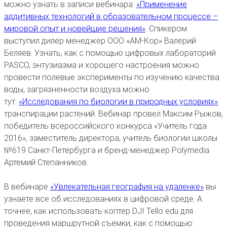
можно узнать в записи вебинара:
«Применение
аддитивных технологий в образовательном процессе –
мировой опыт и новейшие решения»
. Спикером
выступил дилер менеджер ООО «АМ-Кор» Валерий
Беляев. Узнать, как с помощью цифровых лабораторий
PASCO, энтузиазма и хорошего настроения можно
провести полевые эксперименты по изучению качества
воды, загрязненности воздуха можно
тут:
«Исследования по биологии в природных условиях»
.
транспирации растений. Вебинар провел Максим Рыжов,
победитель всероссийского конкурса «Учитель года
2016», заместитель директора, учитель биологии школы
№619 Санкт-Петербурга и бренд-менеджер Polymedia
Артемий Степанников.
В вебинаре
«Увлекательная география на удаленке»
вы
узнаете все об исследованиях в цифровой среде. А
точнее, как использовать коптер DJI Tello edu для
проведения маршрутной съемки, как с помощью